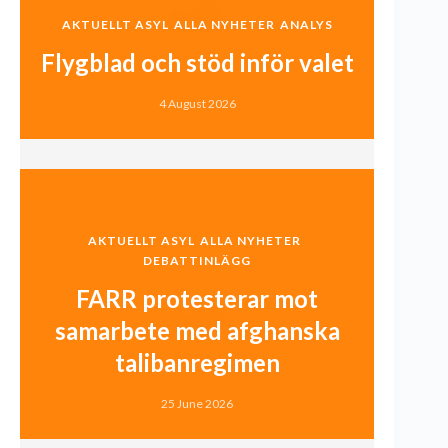
AKTUELLT ASYL
ALLA NYHETER
ANALYS
Flygblad och stöd inför valet
4 August 2026
AKTUELLT ASYL
ALLA NYHETER
DEBATTINLÄGG
FARR protesterar mot
samarbete med afghanska
talibanregimen
25 June 2026