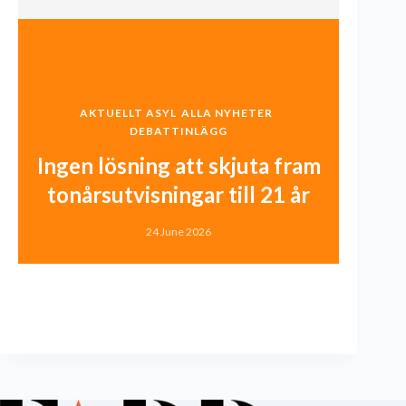
AKTUELLT ASYL
ALLA NYHETER
DEBATTINLÄGG
Ingen lösning att skjuta fram
tonårsutvisningar till 21 år
24 June 2026