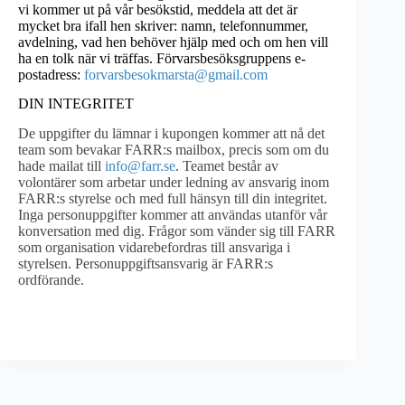
vi kommer ut på vår besökstid, meddela att det är
mycket bra ifall hen skriver: namn, telefonnummer,
avdelning, vad hen behöver hjälp med och om hen vill
ha en tolk när vi träffas. Förvarsbesöksgruppens e-
postadress:
forvarsbesokmarsta@gmail.com
DIN INTEGRITET
De uppgifter du lämnar i kupongen kommer att nå det
team som bevakar FARR:s mailbox, precis som om du
hade mailat till
info@farr.se
. Teamet består av
volontärer som arbetar under ledning av ansvarig inom
FARR:s styrelse och med full hänsyn till din integritet.
Inga personuppgifter kommer att användas utanför vår
konversation med dig. Frågor som vänder sig till FARR
som organisation vidarebefordras till ansvariga i
styrelsen. Personuppgiftsansvarig är FARR:s
ordförande.