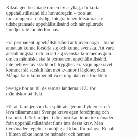
Riksdagen beslutade om en ny asyllag, där korta
uppehållstillstånd blir huvudregeln – trots att
forskningen är entydig: Integrationen försämras av
tidsbegränsade uppehållstillstånd och när splittrade
familjer inte får återförenas.
För permanent uppehållstillstånd är kraven höga – bland
annat att kunna försörja sig och kunna svenska. Att vara
anställningsbar och ha lärt sig svenska kommer avgöra
om en människa ska få permanent uppehållstillstånd,
inte behovet av skydd och trygghet. Försörjningskravet
kommer slå särskilt hårt mot kvinnor i låglöneyrken.
Många barn kommer att växa upp utan ena föräldern.
Sverige hör nu till de sämsta länderna i EU för
människor på flykt.
För att familjer som har splittrats genom flykten ska få
leva tillsammans i Sverige krävs egen försörjning och
bra bostad för familjen. Görs ansökan inom tre månader
från uppehållstillståndet finns inte dessa krav. Men
tremånadersregeln är omöjlig att klara för många. Rehab
i filmen sökte inom tre månader och hennes