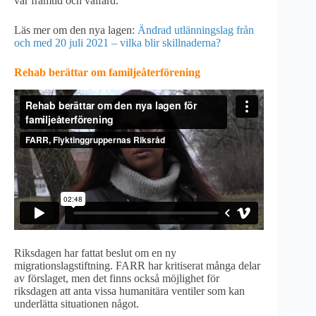
vår framtid och välfärd.
Läs mer om den nya lagen:
Ändrad utlänningslag från
och med 20 juli 2021 – vilka blir skillnaderna?
Rehab berättar om familjeåterförening
Riksdagen har fattat beslut om en ny
migrationslagstiftning. FARR har kritiserat många delar
av förslaget, men det finns också möjlighet för
riksdagen att anta vissa humanitära ventiler som kan
underlätta situationen något.