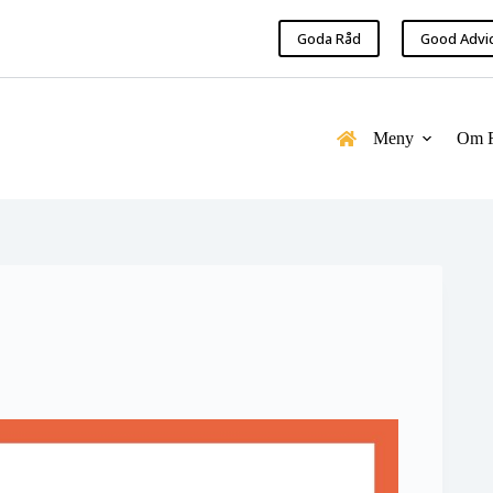
Goda Råd
Good Advi
Meny
Om 