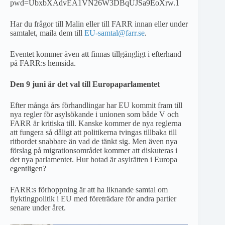
pwd=UbxbXAdvEA1VN26W3DBqUJSa9EoXrw.1
Har du frågor till Malin eller till FARR innan eller under
samtalet, maila dem till
EU-samtal@farr.se
.
Eventet kommer även att finnas tillgängligt i efterhand
på FARR:s hemsida.
Den 9 juni är det val till Europaparlamentet
Efter många års förhandlingar har EU kommit fram till
nya regler för asylsökande i unionen som både V och
FARR är kritiska till. Kanske kommer de nya reglerna
att fungera så dåligt att politikerna tvingas tillbaka till
ritbordet snabbare än vad de tänkt sig. Men även nya
förslag på migrationsområdet kommer att diskuteras i
det nya parlamentet. Hur hotad är asylrätten i Europa
egentligen?
FARR:s förhoppning är att ha liknande samtal om
flyktingpolitik i EU med företrädare för andra partier
senare under året.