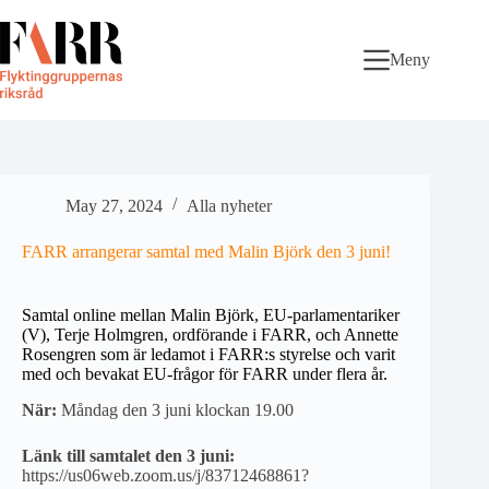
Skip
to
content
Meny
May 27, 2024
Alla nyheter
FARR arrangerar samtal med Malin Björk den 3 juni!
Samtal online mellan Malin Björk, EU-parlamentariker
(V), Terje Holmgren, ordförande i FARR, och Annette
Rosengren som är ledamot i FARR:s styrelse och varit
med och bevakat EU-frågor för FARR under flera år.
När:
Måndag den 3 juni klockan 19.00
Länk till samtalet den 3 juni:
https://us06web.zoom.us/j/83712468861?