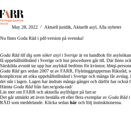
Skip
to
content
May 28, 2022
Aktuell juridik
,
Aktuellt asyl
,
Alla nyheter
Nu finns Goda Råd i pdf-version på svenska!
Goda Råd till dig som söker asyl i Sverige
är en handbok för asylsökand
få uppehållstillstånd i Sverige och hur proceduren går till. Där finns oc
Särskilda avsnitt tar upp hur asylskäl bedöms för kvinnor, hbtqi-personer
Goda Råd
ges sedan 2007 ut av FARR, Flyktinggruppernas Riksråd, som
komplicerat att söka uppehållstillstånd i Sverige och många får avslag.
det står i lagen. Lagen har ändrats många gånger och därför har också
Hämta
Goda Råd
från
farr.se/goda-rad/
Läs mer om FARR och aktuella asylfrågor på
farr.se
Det går utmärkt att även beställa ett eller flera exemplar av
Goda Råd
i
RÅD som meddelande. Klicka sedan
här
och följ instruktionerna.