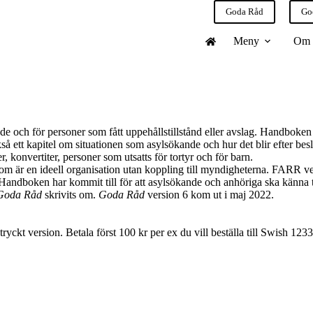
Goda Råd
Go
Meny
Om
e och för personer som fått uppehållstillstånd eller avslag. Handboken
kså ett kapitel om situationen som asylsökande och hur det blir efter bes
, konvertiter, personer som utsatts för tortyr och för barn.
 är en ideell organisation utan koppling till myndigheterna. FARR vet
 Handboken har kommit till för att asylsökande och anhöriga ska känna ti
Goda Råd
skrivits om.
Goda Råd
version 6 kom ut i maj 2022.
 tryckt version. Betala först 100 kr per ex du vill beställa till Swish