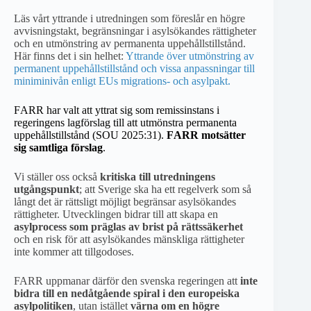
Läs vårt yttrande i utredningen som föreslår en högre
avvisningstakt, begränsningar i asylsökandes rättigheter
och en utmönstring av permanenta uppehållstillstånd.
Här finns det i sin helhet:
Yttrande över utmönstring av
permanent uppehållstillstånd och vissa anpassningar till
miniminivån enligt EUs migrations- och asylpakt.
FARR har valt att yttrat sig som remissinstans i
regeringens lagförslag till att utmönstra permanenta
uppehållstillstånd (SOU 2025:31).
FARR
motsätter
sig samtliga förslag
.
Vi ställer oss också
kritiska till utredningens
utgångspunkt
; att Sverige ska ha ett regelverk som så
långt det är rättsligt möjligt begränsar asylsökandes
rättigheter. Utvecklingen bidrar till att skapa en
asylprocess som präglas av brist på rättssäkerhet
och en risk för att asylsökandes mänskliga rättigheter
inte kommer att tillgodoses.
FARR uppmanar därför den svenska regeringen att
inte
bidra till en nedåtgående spiral i den europeiska
asylpolitiken
, utan istället
värna om en högre