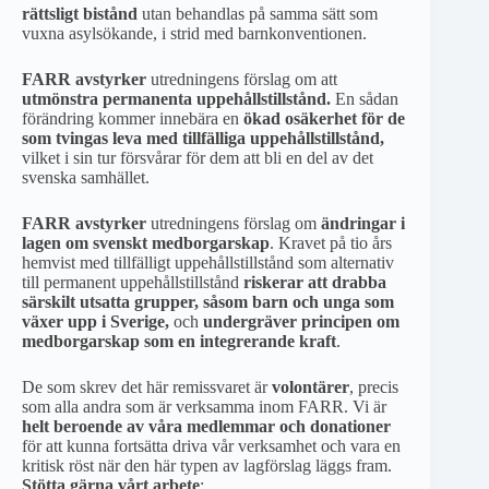
rättsligt bistånd
utan behandlas på samma sätt som
vuxna asylsökande, i strid med barnkonventionen.
FARR avstyrker
utredningens förslag om att
utmönstra permanenta uppehållstillstånd.
En sådan
förändring kommer innebära en
ökad osäkerhet för de
som tvingas leva med tillfälliga uppehållstillstånd,
vilket i sin tur försvårar för dem att bli en del av det
svenska samhället.
FARR avstyrker
utredningens förslag om
ändringar i
lagen om svenskt medborgarskap
. Kravet på tio års
hemvist med tillfälligt uppehållstillstånd som alternativ
till permanent uppehållstillstånd
riskerar att drabba
särskilt utsatta grupper, såsom barn och unga som
växer upp i Sverige,
och
undergräver principen om
medborgarskap som en integrerande kraft
.
De som skrev det här remissvaret är
volontärer
, precis
som alla andra som är verksamma inom FARR. Vi är
helt beroende av våra medlemmar och donationer
för att kunna fortsätta driva vår verksamhet och vara en
kritisk röst när den här typen av lagförslag läggs fram.
Stötta gärna vårt arbete
: