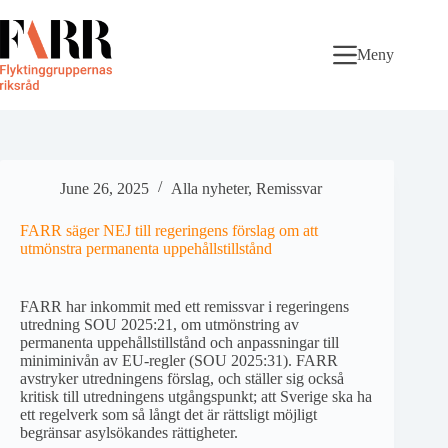
Skip
to
content
Meny
June 26, 2025
Alla nyheter
,
Remissvar
FARR säger NEJ till regeringens förslag om att
utmönstra permanenta uppehållstillstånd
FARR har inkommit med ett remissvar i regeringens
utredning SOU 2025:21, om utmönstring av
permanenta uppehållstillstånd och anpassningar till
miniminivån av EU-regler (SOU 2025:31). FARR
avstryker utredningens förslag, och ställer sig också
kritisk till utredningens utgångspunkt; att Sverige ska ha
ett regelverk som så långt det är rättsligt möjligt
begränsar asylsökandes rättigheter.