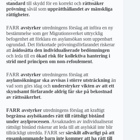
standard
till skydd för en korrekt och
rättssäker
prövning
såväl som
upprätthållandet av mänskliga
rättigheter.
FARR
avstyrker
utredningens förslag att införa en ny
bestämmelse som ger Migrationsverket uttrycklig
befogenhet att förklara en asylansökan som uppenbart
ogrundad. Det förkortade prövningsförfarandet riskerar
att
åsidosätta den individualiserade bedömningen
och leda till en
ökad risk för kollektiva hantering i
strid med principen om non-refoulement
.
FARR
avstyrker
utredningens förslag att
asylansökningar ska avvisas i större utsträckning
än
vad som görs idag och
understryker vikten av att ett
skyndsamt förfarande aldrig får ske på bekostnad
av rättssäkerhet
.
FARR avstyrker
utredningens förslag att kraftigt
begränsa asylsökandes rätt till rättsligt bistånd
under asylprocessen
. Avsaknaden av individualiserat
rättsligt bistånd riskerar att leda till att asylskäl inte blir
tillräckligt utredda. FARR ser
särskilt allvarligt på att
ensamkommande barn inte kommer att ha rätt till