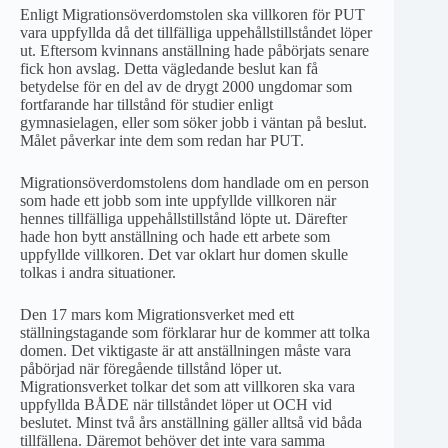
Enligt Migrationsöverdomstolen ska villkoren för PUT
vara uppfyllda då det tillfälliga uppehållstillståndet löper
ut. Eftersom kvinnans anställning hade påbörjats senare
fick hon avslag. Detta vägledande beslut kan få
betydelse för en del av de drygt 2000 ungdomar som
fortfarande har tillstånd för studier enligt
gymnasielagen, eller som söker jobb i väntan på beslut.
Målet påverkar inte dem som redan har PUT.
Migrationsöverdomstolens dom handlade om en person
som hade ett jobb som inte uppfyllde villkoren när
hennes tillfälliga uppehållstillstånd löpte ut. Därefter
hade hon bytt anställning och hade ett arbete som
uppfyllde villkoren. Det var oklart hur domen skulle
tolkas i andra situationer.
Den 17 mars kom Migrationsverket med ett
ställningstagande som förklarar hur de kommer att tolka
domen. Det viktigaste är att anställningen måste vara
påbörjad när föregående tillstånd löper ut.
Migrationsverket tolkar det som att villkoren ska vara
uppfyllda BÅDE när tillståndet löper ut OCH vid
beslutet. Minst två års anställning gäller alltså vid båda
tillfällena. Däremot behöver det inte vara samma