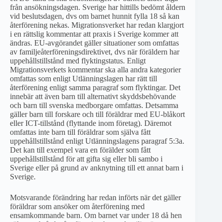
från ansökningsdagen. Sverige har hittills bedömt åldern
vid beslutsdagen, dvs om barnet hunnit fylla 18 så kan
återförening nekas. Migrationsverket har redan klargjort
i en rättslig kommentar att praxis i Sverige kommer att
ändras. EU-avgörandet gäller situationer som omfattas
av familjeåterföreningsdirektivet, dvs när föräldern har
uppehållstillstånd med flyktingstatus. Enligt
Migrationsverkets kommentar ska alla andra kategorier
omfattas som enligt Utlänningslagen har rätt till
återförening enligt samma paragraf som flyktingar. Det
innebär att även barn till alternativt skyddsbehövande
och barn till svenska medborgare omfattas. Detsamma
gäller barn till forskare och till föräldrar med EU-blåkort
eller ICT-tillstånd (flyttande inom företag). Däremot
omfattas inte barn till föräldrar som själva fått
uppehållstillstånd enligt Utlänningslagens paragraf 5:3a.
Det kan till exempel vara en förälder som fått
uppehållstillstånd för att gifta sig eller bli sambo i
Sverige eller på grund av anknytning till ett annat barn i
Sverige.
Motsvarande förändring har redan införts när det gäller
föräldrar som ansöker om återförening med
ensamkommande barn. Om barnet var under 18 då hen