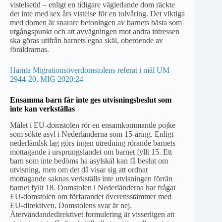
vistelsetid – enligt en tidigare vägledande dom räckte
det inte med sex års vistelse för en tolvåring. Det viktiga
med domen är snarare betoningen av barnets bästa som
utgångspunkt och att avvägningen mot andra intressen
ska göras utifrån barnets egna skäl, oberoende av
föräldrarnas.
Hämta Migrationsöverdomstolens referat i mål UM
2944-20, MIG 2020:24
Ensamma barn får inte ges utvisningsbeslut som
inte kan verkställas
Målet i EU-domstolen rör en ensamkommande pojke
som sökte asyl i Nederländerna som 15-åring. Enligt
nederländsk lag görs ingen utredning rörande barnets
mottagande i ursprungslandet om barnet fyllt 15. Ett
barn som inte bedöms ha asylskäl kan få beslut om
utvisning, men om det då visar sig att ordnat
mottagande saknas verkställs inte utvisningen förrän
barnet fyllt 18. Domstolen i Nederländerna har frågat
EU-domstolen om förfarandet överensstämmer med
EU-direktiven. Domstolens svar är nej.
Återvändandedirektivet formulering är visserligen att