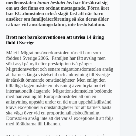
medlemsstaten
innan beslutet tas
har försäkrat sig
om att det finns ett ordnat mottagande. Förra året
har EU-domstolen också slagit fast att när barn
ansöker om familjeåterförening så ska deras ålder
räknas vid ansökningsdatum, inte beslutsdatum.
Brott mot barnkonventionen att utvisa 14-åring
född i Sverige
Målet i Migrationsöverdomstolen rör ett barn som
föddes i Sverige 2006. Familjen har fått avslag men
sökt asyl på nytt efter preskription två gånger.
Migrationsverket och senare migrationsdomstolen ansåg
att barnets långa vistelsetid och anknytning till Sverige
är särskilt ömmande omständigheter. Men enligt den
tillfälliga lagen måste en utvisning även bryta mot ett
internationellt åtagande. Migrationsdomstolen bedömde
med hänvisning till Europadomstolen att om en
anknytning uppstått under en tid utan uppehållstillstånd
krävs exceptionella omständigheter för att barnets bästa
ska väga över vid en proportionalitetsbedömning.
Domstolen ansåg inte att det var så exceptionellt att följa
med föräldrarna till Libanon.