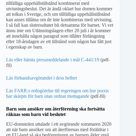
tillfälliga uppehållstillstånd kombinerat med
utvisningsbeslut. Det är ändå oklart hur domen kommer
att tolkas i Sverige, och om tillfälliga uppehållstillstånd
kan anses tillåtna om de inte kombineras med utvisning.
I så fall kan slutresultatet bli detsamma för barnet. Vi vet
ännu inte om Utlänningslagen efter 20 juli i år kommer
att innehålla någon paragraf som tillåter förlängning
efter 18-årsdagen av ett tillstånd som någon har fått just
i egenskap av barn.
Läs eller hämta pressmeddelande i mål C-441/19
(pdf-
fil)
Läs förhandsavgörandet i dess helhet
Läs FARR:s redogörelse till regeringen om hur praxis
har skärpts för barn utan ordnat mottagande
(pdf-fil)
Barn som ansöker om återförening ska fortsätta
räknas som barn vid beslutet
EU-domstolen uttalade i ett avgörande sommaren 2020
att när barn ansöker om att återförenas med föräldrar i
ett EU-land så ska bedömningen av barnets ålder utgå