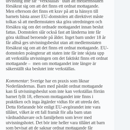
utvisning inte får “verkställas” utan att medlemsstaten
försäkrat sig om att det finns ett ordnat mottagande.
Men eftersom det finns ett krav på att ta hänsyn till
barnets bästa anser EU-domstolen att direktivet måste
tolkas så att medlemsstaten ska göra utredningen och
försäkra sig om det ordnade mottagandet innan beslut
fattas. Domstolen slår också fast att länderna inte får
göra skillnad beroende på ålder. Inget barn under 18 år
får alltså ges utvisningsbeslut utan att medlemsstaten
försäkrat sig om att det finns ett ordnat mottagande. EU-
domstolen poängterar att staten inte får inte skjuta upp
att verkställa utvisningen om det faktiskt finns ett ordnat
mottagande – men om mottagandet inte längre är
säkerställt ska beslutet inte verkställas.
Kommentar
: Sverige har en praxis som liknar
Nederländernas. Barn med påstått ordnat mottagande
kan få utvisningsbeslut som inte kan verkställas förrän
barnet fyllt 18, eftersom mottagandet inte finns i
praktiken och inga åtgärder vidtas för att utreda det.
Detta förfarande bör enligt EU-avgörandet inte vara
tillåtet, vilket är ett fall framåt för alla barn utan
vårdnadshavare och familjehem som lever med
utvisningshotet. Det bör inte heller vara tillåtet att barn
som bevisat att de saknar ordnat mottagande får