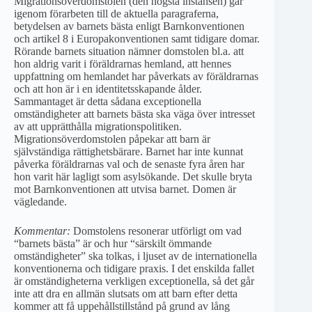
Migrationsöverdomstolen (den högsta instansen) går
igenom förarbeten till de aktuella paragraferna,
betydelsen av barnets bästa enligt Barnkonventionen
och artikel 8 i Europakonventionen samt tidigare domar.
Rörande barnets situation nämner domstolen bl.a. att
hon aldrig varit i föräldrarnas hemland, att hennes
uppfattning om hemlandet har påverkats av föräldrarnas
och att hon är i en identitetsskapande ålder.
Sammantaget är detta sådana exceptionella
omständigheter att barnets bästa ska väga över intresset
av att upprätthålla migrationspolitiken.
Migrationsöverdomstolen påpekar att barn är
självständiga rättighetsbärare. Barnet har inte kunnat
påverka föräldrarnas val och de senaste fyra åren har
hon varit här lagligt som asylsökande. Det skulle bryta
mot Barnkonventionen att utvisa barnet. Domen är
vägledande.
Kommentar:
Domstolens resonerar utförligt om vad
“barnets bästa” är och hur “särskilt ömmande
omständigheter” ska tolkas, i ljuset av de internationella
konventionerna och tidigare praxis. I det enskilda fallet
är omständigheterna verkligen exceptionella, så det går
inte att dra en allmän slutsats om att barn efter detta
kommer att få uppehållstillstånd på grund av lång