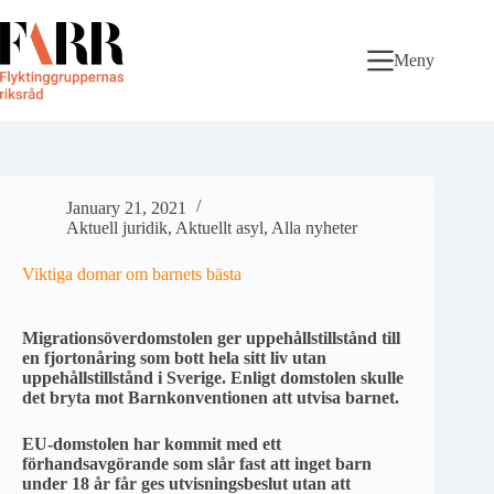
Skip
to
content
Meny
January 21, 2021
Aktuell juridik
,
Aktuellt asyl
,
Alla nyheter
Viktiga domar om barnets bästa
Migrationsöverdomstolen ger uppehållstillstånd till
en fjortonåring som bott hela sitt liv utan
uppehållstillstånd i Sverige. Enligt domstolen skulle
det bryta mot Barnkonventionen att utvisa barnet.
EU-domstolen har kommit med ett
förhandsavgörande som slår fast att inget barn
under 18 år får ges utvisningsbeslut utan att