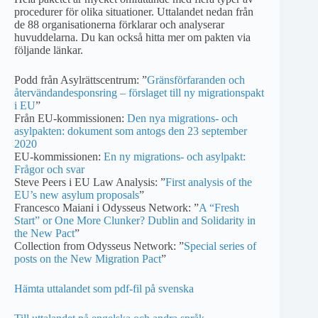
procedurer för olika situationer. Uttalandet nedan från
de 88 organisationerna förklarar och analyserar
huvuddelarna. Du kan också hitta mer om pakten via
följande länkar.
Podd från Asylrättscentrum: ”
Gränsförfaranden och
återvändandesponsring – förslaget till ny migrationspakt
i EU
”
Från EU-kommissionen:
Den nya migrations- och
asylpakten: dokument som antogs den 23 september
2020
EU-kommissionen:
En ny migrations- och asylpakt:
Frågor och svar
Steve Peers i EU Law Analysis: ”
First analysis of the
EU’s new asylum proposals
”
Francesco Maiani i Odysseus Network: ”
A “Fresh
Start” or One More Clunker? Dublin and Solidarity in
the New Pact
”
Collection from Odysseus Network: ”
Special series of
posts on the New Migration Pact
”
Hämta uttalandet som pdf-fil på svenska