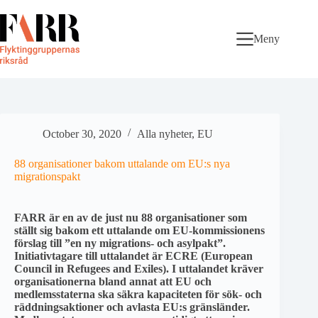
Skip
to
content
Meny
October 30, 2020
Alla nyheter
,
EU
88 organisationer bakom uttalande om EU:s nya
migrationspakt
FARR är en av de just nu 88 organisationer som
ställt sig bakom ett uttalande om EU-kommissionens
förslag till ”en ny migrations- och asylpakt”.
Initiativtagare till uttalandet är ECRE (European
Council in Refugees and Exiles). I uttalandet kräver
organisationerna bland annat att EU och
medlemsstaterna ska säkra kapaciteten för sök- och
räddningsaktioner och avlasta EU:s gränsländer.