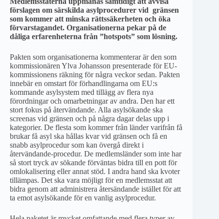
Medlemsstaterna uppmanas samtidigt att avvisa
förslagen om särskilda asylprocedurer vid gränsen
som kommer att minska rättssäkerheten och öka
förvarstagandet. Organisationerna pekar på de
dåliga erfarenheterna från ”hotspots” som lösning.
Pakten som organisationerna kommenterar är den som
kommissionären Ylva Johansson presenterade för EU-
kommissionens räkning för några veckor sedan. Pakten
innebär en omstart för förhandlingarna om EU:s
kommande asylsystem med tillägg av flera nya
förordningar och omarbetningar av andra. Den har ett
stort fokus på återvändande. Alla asylsökande ska
screenas vid gränsen och på några dagar delas upp i
kategorier. De flesta som kommer från länder varifrån få
brukar få asyl ska hållas kvar vid gränsen och få en
snabb asylprocedur som kan övergå direkt i
återvändande-procedur. De medlemsländer som inte har
så stort tryck av sökande förväntas bidra till en pott för
omlokalisering eller annat stöd. I andra hand ska kvoter
tillämpas. Det ska vara möjligt för en medlemsstat att
bidra genom att administrera återsändande istället för att
ta emot asylsökande för en vanlig asylprocedur.
Hela paketet är mycket omfattande med flera typer av