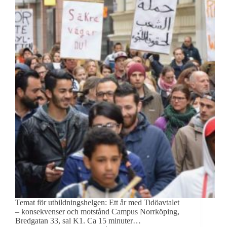
Temat för utbildningshelgen: Ett år med Tidöavtalet
– konsekvenser och motstånd Campus Norrköping,
Bredgatan 33, sal K1. Ca 15 minuter…